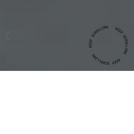
CLIENT
YEAR
Município
de
Aljezur
2018
ALJEZUR
1869-1969
|