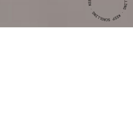
CLIENTE
ANO
CJ
DECOR
2019
CJ
DECOR
BRANDING,COMUNICAÇÃO
Projecto de rebranding para CJ DECOR A utilização da
geometria (a forma de um quadrado) e da simetria como
base de trabalho é uma clara referência ao rigor, ao